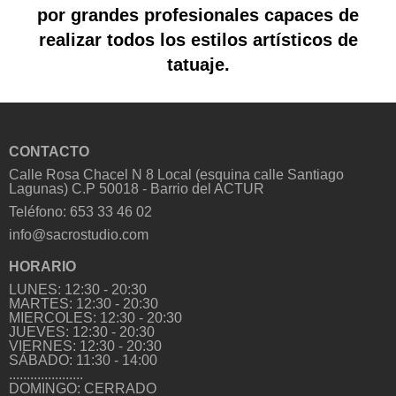
cariño en cada detalle. El resultado final ha 
por grandes profesionales capaces de
superado totalmente mis expectativas y estoy 
realizar todos los estilos artísticos de
enamorada de mi tatuaje.
tatuaje.
CONTACTO
Calle Rosa Chacel N 8 Local (esquina calle Santiago
Lagunas) C.P 50018 - Barrio del ACTUR
Teléfono: 653 33 46 02
info@sacrostudio.com
HORARIO
LUNES: 12:30 - 20:30
MARTES: 12:30 - 20:30
MIERCOLES: 12:30 - 20:30
JUEVES: 12:30 - 20:30
VIERNES: 12:30 - 20:30
SÁBADO: 11:30 - 14:00
.....................
DOMINGO: CERRADO