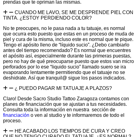
prendas que te opriman las mismas.
CUANDO ME LAVO, SE ME DESPRENDE PIEL CON
TINTA. ¿ESTOY PERDIENDO COLOR?
No te preocupes, no le pasa nada a tu tatuaje, es normal
que ocurra esto puesto que estas en un proceso de muda de
piel y cura de la misma, incluso este es normal que te pique.
Tengo el apósito lleno de “líquido sucio”. ¿Debo cambiarlo
antes del tiempo recomendado? Es normal que encuentres
el apósito así, especialmente durante las primeras puestas,
pero no hay de qué preocuparse puesto que estos van micro
perforados por lo ese “liquido sucio” llamado suero se ira
evaporando lentamente permitiendo que el tatuaje no se
deshidrate. Así que tranquil@ sigue los pasos indicados.
¿ PUEDO PAGAR MI TATUAJE A PLAZOS?
Claro! Desde Sacro Studio Tattoo Zaragoza contamos con
planes de financiación que se ajustan a tus necesidades.
Consulta toda la información en nuestra sección de
financiación
o ven al studio y te informaremos de todo el
proceso.
HE ACABADO LOS TIEMPOS DE CURA Y CREO
QUE NO TENGO CURADO EL TATUAJE. ¿ES NORMAL?